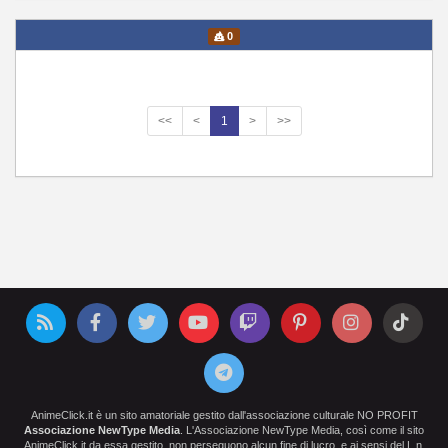
0
<<
<
1
>
>>
AnimeClick.it è un sito amatoriale gestito dall'associazione culturale NO PROFIT
Associazione NewType Media
. L'Associazione NewType Media, così come il sito
AnimeClick.it da essa gestito, non perseguono alcun fine di lucro, e ai sensi del L.n.