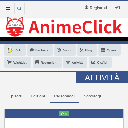
Registrati
Vick
Bacheca
Amici
Blog
Opere
WishList
Recensioni
Attività
Grafici
ATTIVITÀ
Episodi
Edizioni
Personaggi
Sondaggi
0