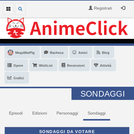
Registrati
MegaWarPig
Bacheca
Amici
Blog
Opere
WishList
Recensioni
Attività
Grafici
SONDAGGI
Episodi
Edizioni
Personaggi
Sondaggi
SONDAGGI DA VOTARE