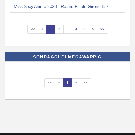
Miss Sexy Anime 2023 - Round Finale Girone B-7
<<
<
1
2
3
4
5
>
>>
SONDAGGI DI MEGAWARPIG
<<
<
1
>
>>