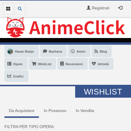
Registrati
Haran Banjo
Bacheca
Amici
Blog
Opere
WishList
Recensioni
Attività
Grafici
WISHLIST
Da Acquistare
In Possesso
In Vendita
FILTRA PER TIPO OPERA: