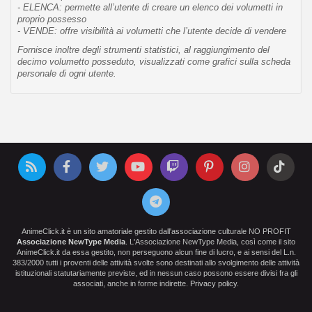
- ELENCA: permette all’utente di creare un elenco dei volumetti in
proprio possesso
- VENDE: offre visibilità ai volumetti che l’utente decide di vendere
Fornisce inoltre degli strumenti statistici, al raggiungimento del
decimo volumetto posseduto, visualizzati come grafici sulla scheda
personale di ogni utente.
AnimeClick.it è un sito amatoriale gestito dall'associazione culturale NO PROFIT
Associazione NewType Media
. L'Associazione NewType Media, così come il sito
AnimeClick.it da essa gestito, non perseguono alcun fine di lucro, e ai sensi del L.n.
383/2000 tutti i proventi delle attività svolte sono destinati allo svolgimento delle attività
istituzionali statutariamente previste, ed in nessun caso possono essere divisi fra gli
associati, anche in forme indirette.
Privacy policy
.