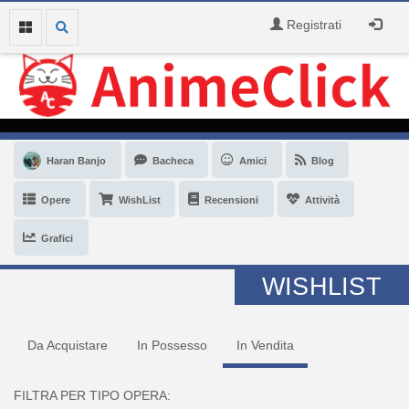
Registrati
Haran Banjo
Bacheca
Amici
Blog
Opere
WishList
Recensioni
Attività
Grafici
WISHLIST
Da Acquistare
In Possesso
In Vendita
FILTRA PER TIPO OPERA: