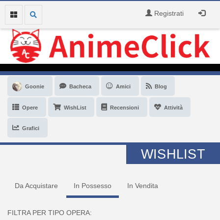
Registrati
Goonie
Bacheca
Amici
Blog
Opere
WishList
Recensioni
Attività
Grafici
WISHLIST
Da Acquistare
In Possesso
In Vendita
FILTRA PER TIPO OPERA: