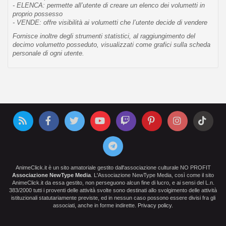
- ELENCA: permette all’utente di creare un elenco dei volumetti in
proprio possesso
- VENDE: offre visibilità ai volumetti che l’utente decide di vendere
Fornisce inoltre degli strumenti statistici, al raggiungimento del
decimo volumetto posseduto, visualizzati come grafici sulla scheda
personale di ogni utente.
AnimeClick.it è un sito amatoriale gestito dall'associazione culturale NO PROFIT
Associazione NewType Media
. L'Associazione NewType Media, così come il sito
AnimeClick.it da essa gestito, non perseguono alcun fine di lucro, e ai sensi del L.n.
383/2000 tutti i proventi delle attività svolte sono destinati allo svolgimento delle attività
istituzionali statutariamente previste, ed in nessun caso possono essere divisi fra gli
associati, anche in forme indirette.
Privacy policy
.