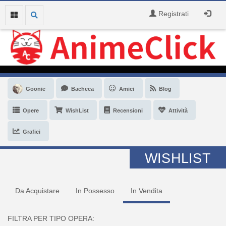
Registrati
Goonie
Bacheca
Amici
Blog
Opere
WishList
Recensioni
Attività
Grafici
WISHLIST
Da Acquistare
In Possesso
In Vendita
FILTRA PER TIPO OPERA: