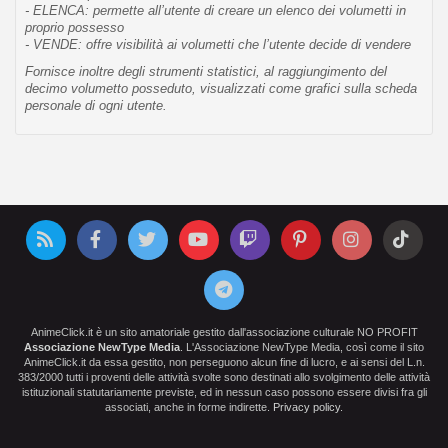
- ELENCA: permette all’utente di creare un elenco dei volumetti in
proprio possesso
- VENDE: offre visibilità ai volumetti che l’utente decide di vendere
Fornisce inoltre degli strumenti statistici, al raggiungimento del
decimo volumetto posseduto, visualizzati come grafici sulla scheda
personale di ogni utente.
AnimeClick.it è un sito amatoriale gestito dall'associazione culturale NO PROFIT
Associazione NewType Media
. L'Associazione NewType Media, così come il sito
AnimeClick.it da essa gestito, non perseguono alcun fine di lucro, e ai sensi del L.n.
383/2000 tutti i proventi delle attività svolte sono destinati allo svolgimento delle attività
istituzionali statutariamente previste, ed in nessun caso possono essere divisi fra gli
associati, anche in forme indirette.
Privacy policy
.