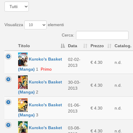
Visualizza
elementi
Cerca:
Titolo
Data
Prezzo
Catalog.
Kuroko's Basket
02-02-
€ 4.30
n.d.
2013
(Manga)
1
Primo
Kuroko's Basket
30-03-
€ 4.30
n.d.
2013
(Manga)
2
Kuroko's Basket
01-06-
€ 4.30
n.d.
2013
(Manga)
3
Kuroko's Basket
03-08-
€ 4.30
n.d.