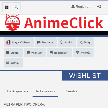
Registrati
Izaya_Orihara
Bacheca
Amici
Blog
Opere
WishList
Recensioni
Attività
Grafici
WISHLIST
Da Acquistare
In Possesso
In Vendita
FILTRA PER TIPO OPERA: