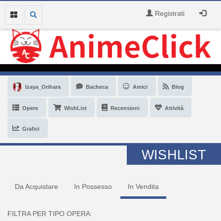
Registrati
Izaya_Orihara
Bacheca
Amici
Blog
Opere
WishList
Recensioni
Attività
Grafici
WISHLIST
Da Acquistare
In Possesso
In Vendita
FILTRA PER TIPO OPERA: