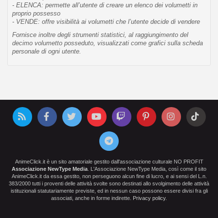
- ELENCA: permette all’utente di creare un elenco dei volumetti in
proprio possesso
- VENDE: offre visibilità ai volumetti che l’utente decide di vendere
Fornisce inoltre degli strumenti statistici, al raggiungimento del
decimo volumetto posseduto, visualizzati come grafici sulla scheda
personale di ogni utente.
AnimeClick.it è un sito amatoriale gestito dall'associazione culturale NO PROFIT
Associazione NewType Media
. L'Associazione NewType Media, così come il sito
AnimeClick.it da essa gestito, non perseguono alcun fine di lucro, e ai sensi del L.n.
383/2000 tutti i proventi delle attività svolte sono destinati allo svolgimento delle attività
istituzionali statutariamente previste, ed in nessun caso possono essere divisi fra gli
associati, anche in forme indirette.
Privacy policy
.