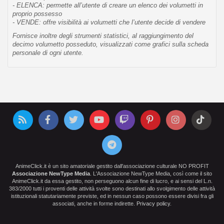
- ELENCA: permette all’utente di creare un elenco dei volumetti in
proprio possesso
- VENDE: offre visibilità ai volumetti che l’utente decide di vendere
Fornisce inoltre degli strumenti statistici, al raggiungimento del
decimo volumetto posseduto, visualizzati come grafici sulla scheda
personale di ogni utente.
AnimeClick.it è un sito amatoriale gestito dall'associazione culturale NO PROFIT
Associazione NewType Media
. L'Associazione NewType Media, così come il sito
AnimeClick.it da essa gestito, non perseguono alcun fine di lucro, e ai sensi del L.n.
383/2000 tutti i proventi delle attività svolte sono destinati allo svolgimento delle attività
istituzionali statutariamente previste, ed in nessun caso possono essere divisi fra gli
associati, anche in forme indirette.
Privacy policy
.