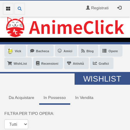
Registrati
Vick
Bacheca
Amici
Blog
Opere
WishList
Recensioni
Attività
Grafici
WISHLIST
Da Acquistare
In Possesso
In Vendita
FILTRA PER TIPO OPERA: