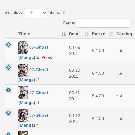
Visualizza
elementi
Cerca:
Titolo
Data
Prezzo
Catalog.
07-Ghost
03-09-
€ 4.30
n.d.
2011
(Manga)
1
Primo
07-Ghost
08-10-
€ 4.30
n.d.
2011
(Manga)
2
07-Ghost
05-11-
€ 4.30
n.d.
2011
(Manga)
3
07-Ghost
03-12-
€ 4.30
n.d.
2011
(Manga)
4