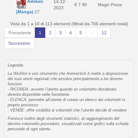
Adekan
14-12-
€ 7.90
Magic Press
2023
(Manga)
17
Vista da 1 a 10 di 113 elementi (filtrati da 766 elementi totali)
Precedente
1
2
3
4
5
…
12
Successivo
Legenda:
La Wishlist è uno strumento che Animeclick.it mette a disposizione
dei suoi utenti registrati che assolve principalmente a tre diverse
funzioni:
- RICORDA: avverte l’utente quando un volumetto desiderato
diventa disponibile nelle fumetterie
- ELENCA: permette all’utente di creare un elenco dei volumetti in
proprio possesso
- VENDE: offre visibilità ai volumetti che l’utente decide di vendere
Fornisce inoltre degli strumenti statistici, al raggiungimento del
decimo volumetto posseduto, visualizzati come grafici sulla scheda
personale di ogni utente.