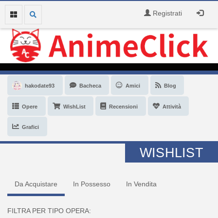
Registrati
hakodate93
Bacheca
Amici
Blog
Opere
WishList
Recensioni
Attività
Grafici
WISHLIST
Da Acquistare
In Possesso
In Vendita
FILTRA PER TIPO OPERA: