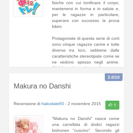
fisiche con cui tonificare il corpo,
mantenersi in forma e in salute e,
per le ragazze in particolare,
superare con successo la prova
bikini.
Protagoniste di questa serie di corti
sono cinque ragazze carine e tutte
diverse tra loro, sebbene dalle
caratteristiche stereotipate come se
ne vedono spesso negli anime.
C'è1 [
continua a leggere
]
2.0
/10
Makura no Danshi
Recensione di
hakodate93
-
2 novembre 2015
5
"Makura no Danshi" nasce come
una carrellata di dodici ragazzi
bishonen "cuscino". Secondo gli