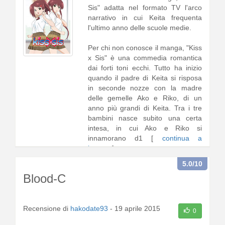
Sis" adatta nel formato TV l'arco
narrativo in cui Keita frequenta
l'ultimo anno delle scuole medie.
Per chi non conosce il manga, "Kiss
x Sis" è una commedia romantica
dai forti toni ecchi. Tutto ha inizio
quando il padre di Keita si risposa
in seconde nozze con la madre
delle gemelle Ako e Riko, di un
anno più grandi di Keita. Tra i tre
bambini nasce subito una certa
intesa, in cui Ako e Riko si
innamorano d1 [
continua a
leggere
]
5.0
/10
Blood-C
Recensione di
hakodate93
-
19 aprile 2015
0