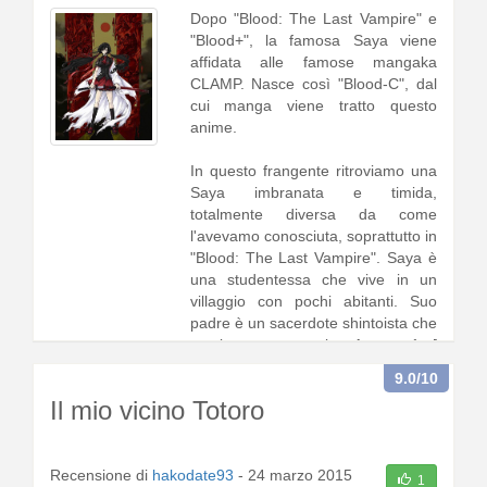
Dopo "Blood: The Last Vampire" e
"Blood+", la famosa Saya viene
affidata alle famose mangaka
CLAMP. Nasce così "Blood-C", dal
cui manga viene tratto questo
anime.
In questo frangente ritroviamo una
Saya imbranata e timida,
totalmente diversa da come
l'avevamo conosciuta, soprattutto in
"Blood: The Last Vampire". Saya è
una studentessa che vive in un
villaggio con pochi abitanti. Suo
padre è un sacerdote shintoista che
gestisce un tempio. A quan1 [
continua a leggere
]
9.0
/10
Il mio vicino Totoro
Recensione di
hakodate93
-
24 marzo 2015
1