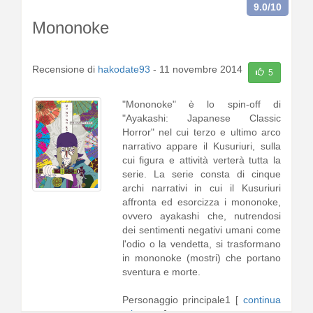
9.0
/10
Mononoke
Recensione di
hakodate93
-
11 novembre 2014
5
"Mononoke" è lo spin-off di
"Ayakashi: Japanese Classic
Horror" nel cui terzo e ultimo arco
narrativo appare il Kusuriuri, sulla
cui figura e attività verterà tutta la
serie. La serie consta di cinque
archi narrativi in cui il Kusuriuri
affronta ed esorcizza i mononoke,
ovvero ayakashi che, nutrendosi
dei sentimenti negativi umani come
l'odio o la vendetta, si trasformano
in mononoke (mostri) che portano
sventura e morte.
Personaggio principale1 [
continua