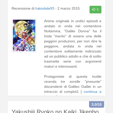
Recensione di
hakodate93
-
2 marzo 2015
5
Anime originale in undici episodi e
andato in onda nel contenitore
Noitamina, "Galilei Donna" ha il
triste "merito" di essere una delle
peggiori produzioni, per non dire la
peggiore, andata in onda nel
contenitore solitamente indirizzato
ad un pubblico adulto e che di solito
trasmette serie con argomenti
maturi e interessanti.
Protagoniste di questa inutile
vicenda tre sorelle "presunte"
discendenti di Galileo Galilei in un
intreccio di complot1 [
continua a
leggere
]
3.0
/10
Yakushiji Ryoko no Kaiki Jikenbo