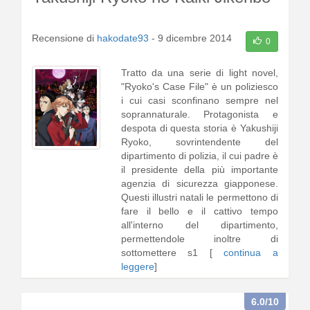
Recensione di
hakodate93
-
9 dicembre 2014
0
Tratto da una serie di light novel,
"Ryoko's Case File" è un poliziesco
i cui casi sconfinano sempre nel
soprannaturale. Protagonista e
despota di questa storia è Yakushiji
Ryoko, sovrintendente del
dipartimento di polizia, il cui padre è
il presidente della più importante
agenzia di sicurezza giapponese.
Questi illustri natali le permettono di
fare il bello e il cattivo tempo
all'interno del dipartimento,
permettendole inoltre di
sottomettere s1 [
continua a
leggere
]
6.0
/10