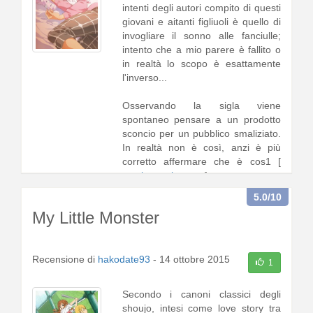
intenti degli autori compito di questi
giovani e aitanti figliuoli è quello di
invogliare il sonno alle fanciulle;
intento che a mio parere è fallito o
in realtà lo scopo è esattamente
l'inverso...
Osservando la sigla viene
spontaneo pensare a un prodotto
sconcio per un pubblico smaliziato.
In realtà non è così, anzi è più
corretto affermare che è cos1 [
continua a leggere
]
5.0
/10
My Little Monster
Recensione di
hakodate93
-
14 ottobre 2015
1
Secondo i canoni classici degli
shoujo, intesi come love story tra