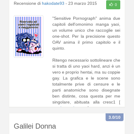
Recensione di
hakodate93
-
23 marzo 2015
0
"Sensitive Pornograph" anima due
capitoli dell'omonimo manga yaoi,
un volume unico che raccoglie sei
one-shot. Per la precisione questo
OAV anima il primo capitolo e il
quinto.
Ritengo necessario sottolineare che
si tratta di uno yaoi hard, anzi è un
vero e proprio hentai, ma su coppie
gay. La grafica e le scene sono
totalmente prive di censure e le
parti anatomiche sono disegnate
ben distinte, cosa questa per me
singolare, abituata alla cresc1 [
continua a leggere
]
3.0
/10
Galilei Donna