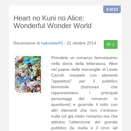
a leggere
]
4.0
/10
Heart no Kuni no Alice:
Wonderful Wonder World
Recensione di
hakodate93
-
21 ottobre 2014
1
Prendete un romanzo famosissimo
nella storia della letteratura, Alice
nel paese delle meraviglie di Lewis
Carroll, mixatelo con elementi
"appetitosi" per il pubblico
femminile (bishonen che
rappresentano i principali
personaggi del romanzo in
questione) e guarnite il tutto con
altri elementi che non c'entrano
nulla col già citato romanzo ma che
attirano l'attenzione del grande
pubblico (la mafia e il circo ad