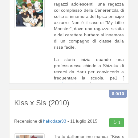
ragazzi adolescenti, una ragazza
col complesso della Cenerentola di
solito si innamora del tipico principe
azzurro. Non è il caso di "My Little
Monster", dove una ragazza sciatta
e dal carattere burbero si innamora
di un compagno di classe dalla
rissa facile.
La storia inizia quando una
professoressa chiede a Shizuku di
recarsi da Haru per convincerlo a
frequentare la scuola, pe1 [
continua a leggere
]
6.0
/10
Kiss x Sis (2010)
Recensione di
hakodate93
-
11 luglio 2015
1
Tratto dall'omonimo manga, "Kiss x