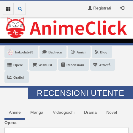
Registrati
hakodate93
Bacheca
Amici
Blog
Opere
WishList
Recensioni
Attività
Grafici
RECENSIONI UTENTE
Anime
Manga
Videogiochi
Drama
Novel
Opera