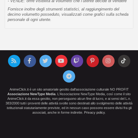
- VENDE: offre visibilità ai volumetti che l’utente decide di vendere
Fornisce inoltre degli strumenti statistici, al raggiungimento del
decimo volumetto posseduto, visualizzati come grafici sulla scheda
personale di ogni utente.
AnimeClick.it è un sito amatoriale gestito dall'associazione culturale NO PROFIT
Associazione NewType Media
. L'Associazione NewType Media, così come il sito
AnimeClick.it da essa gestito, non perseguono alcun fine di lucro, e ai sensi del L.n.
383/2000 tutti i proventi delle attività svolte sono destinati allo svolgimento delle attività
istituzionali statutariamente previste, ed in nessun caso possono essere divisi fra gli
associati, anche in forme indirette.
Privacy policy
.