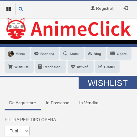
Registrati
Missa
Bacheca
Amici
Blog
Opere
WishList
Recensioni
Attività
Grafici
WISHLIST
Da Acquistare
In Possesso
In Vendita
FILTRA PER TIPO OPERA: