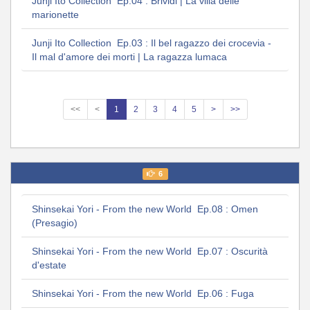
Junji Ito Collection Ep.04 : Brividi | La villa delle
marionette
Junji Ito Collection Ep.03 : Il bel ragazzo dei crocevia -
Il mal d'amore dei morti | La ragazza lumaca
<<
<
1
2
3
4
5
>
>>
6
Shinsekai Yori - From the new World Ep.08 : Omen
(Presagio)
Shinsekai Yori - From the new World Ep.07 : Oscurità
d'estate
Shinsekai Yori - From the new World Ep.06 : Fuga