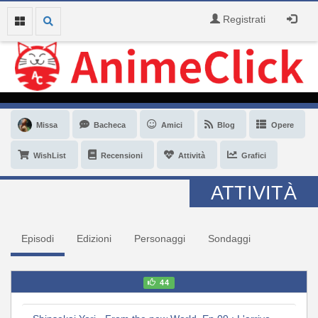
Registrati
Missa
Bacheca
Amici
Blog
Opere
WishList
Recensioni
Attività
Grafici
ATTIVITÀ
Episodi
Edizioni
Personaggi
Sondaggi
44