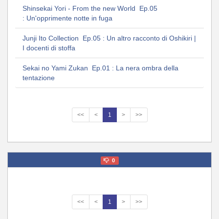
Shinsekai Yori - From the new World Ep.05
: Un'opprimente notte in fuga
Junji Ito Collection Ep.05 : Un altro racconto di Oshikiri |
I docenti di stoffa
Sekai no Yami Zukan Ep.01 : La nera ombra della
tentazione
<<
<
1
>
>>
0
<<
<
1
>
>>