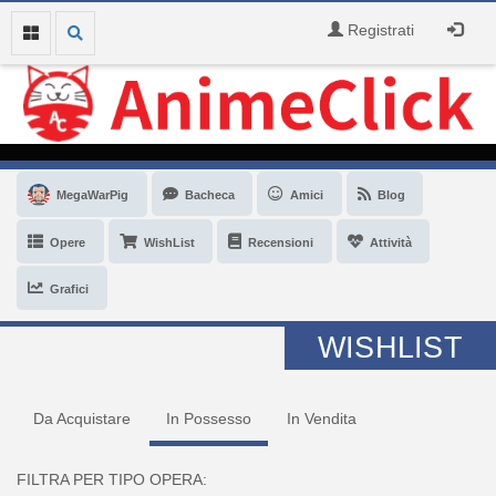
Registrati
MegaWarPig
Bacheca
Amici
Blog
Opere
WishList
Recensioni
Attività
Grafici
WISHLIST
Da Acquistare
In Possesso
In Vendita
FILTRA PER TIPO OPERA: