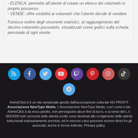
- ELENCA: permette all’utente di creare un elenco dei volumetti in
proprio possesso
- VENDE: offre visibilità ai volumetti che l’utente decide di vendere
Fornisce inoltre degli strumenti statistici, al raggiungimento del
decimo volumetto posseduto, visualizzati come grafici sulla scheda
personale di ogni utente.
AnimeClick.it è un sito amatoriale gestito dall'associazione culturale NO PROFIT
Associazione NewType Media
. L'Associazione NewType Media, così come il sito
AnimeClick.it da essa gestito, non perseguono alcun fine di lucro, e ai sensi del L.n.
383/2000 tutti i proventi delle attività svolte sono destinati allo svolgimento delle attività
istituzionali statutariamente previste, ed in nessun caso possono essere divisi fra gli
associati, anche in forme indirette.
Privacy policy
.