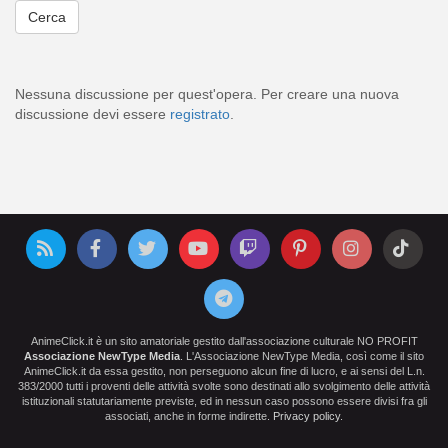
Nessuna discussione per quest'opera. Per creare una nuova
discussione devi essere
registrato
.
AnimeClick.it è un sito amatoriale gestito dall'associazione culturale NO PROFIT
Associazione NewType Media
. L'Associazione NewType Media, così come il sito
AnimeClick.it da essa gestito, non perseguono alcun fine di lucro, e ai sensi del L.n.
383/2000 tutti i proventi delle attività svolte sono destinati allo svolgimento delle attività
istituzionali statutariamente previste, ed in nessun caso possono essere divisi fra gli
associati, anche in forme indirette.
Privacy policy
.