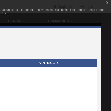
X
Registrati
Login
 o ad alcuni cookie leggi l'informativa estesa sui cookie. Chiudendo questo banner,
ookie.
CERCA
COMMUNITY
SPONSOR