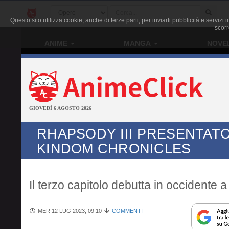
Questo sito utilizza cookie, anche di terze parti, per inviarti pubblicità e servi
scorr
ANIME
MANGA
NOVE
GIOVEDÌ 6 AGOSTO 2026
RHAPSODY III PRESENTAT
KINDOM CHRONICLES
Il terzo capitolo debutta in occidente 
MER 12 LUG 2023, 09:10
COMMENTI