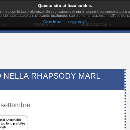
Questo sito utilizza cookie.
zi in linea con le tue preferenze. Se vuoi saperne di più o negare il consenso a tutti
endo questa pagina o cliccando qualunque suo elemento, acconsenti all'uso dei c
Continua
Leggi di più
L
DRAMA
VIDEOGIOCHI
O NELLA RHAPSODY MARL
a settembre.