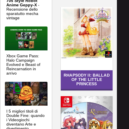
70s Style Robot
Anime Geppy-X
-
Recensione dello
sparatutto mecha
vintage
Xbox Game Pass:
Halo Campaign
Evolved e Beast of
Reincarnation in
arrivo
RHAPSODY II: BALLAD
OF THE LITTLE
PRINCESS
I 5 migliori titoli di
Double Fine: quando
i Videogiochi
diventano Arte e
divertimento