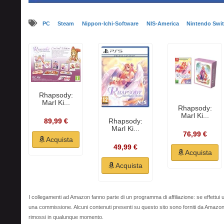
PC
Steam
Nippon-Ichi-Software
NIS-America
Nintendo Swi
Rhapsody:
Marl Ki...
Rhapsody:
Marl Ki...
89,99 €
Rhapsody:
Marl Ki...
76,99 €
Acquista
49,99 €
Acquista
Acquista
I collegamenti ad Amazon fanno parte di un programma di affiliazione: se effettui u
una commissione. Alcuni contenuti presenti su questo sito sono forniti da Amaz
rimossi in qualunque momento.