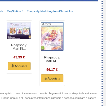
tch
PlayStation 5
Rhapsody-Marl-Kingdom-Chronicles
Rhapsody:
Marl Ki...
49,99 €
Rhapsody:
Marl Ki...
Acquista
56,17 €
Acquista
n acquisto o un ordine attraverso questi collegamenti, il nostro sito potrebbe ricevere
on Europe Core S.à r.l.; sono presentati senza garanzie e possono cambiare o essere