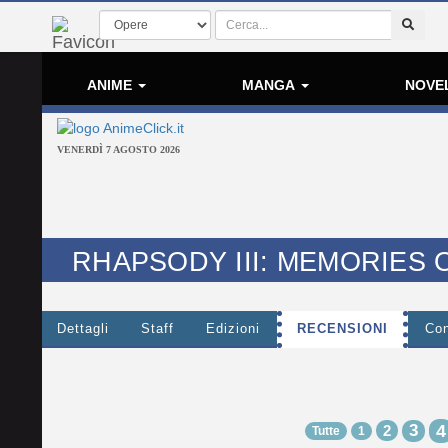
ANIME
MANGA
NOVE
VENERDÌ 7 AGOSTO 2026
RHAPSODY III: MEMORIES
Dettagli
Staff
Edizioni
RECENSIONI
Con
3
4
2
Tutte
1