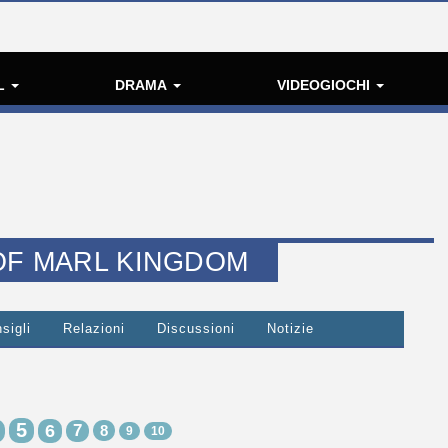
L
DRAMA
VIDEOGIOCHI
 OF MARL KINGDOM
sigli
Relazioni
Discussioni
Notizie
5
6
7
8
9
10