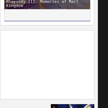
Rhapsody III: Memories of Marl
Kingdom