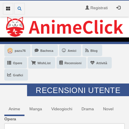
Registrati
pazu76
Bacheca
Amici
Blog
Opere
WishList
Recensioni
Attività
Grafici
RECENSIONI UTENTE
Anime
Manga
Videogiochi
Drama
Novel
Opera