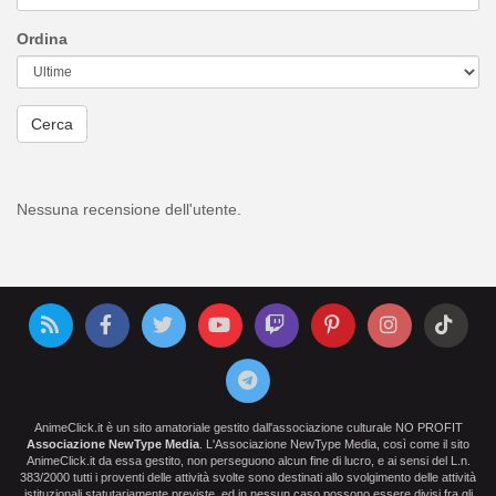
Ordina
Cerca
Nessuna recensione dell'utente.
AnimeClick.it è un sito amatoriale gestito dall'associazione culturale NO PROFIT
Associazione NewType Media
. L'Associazione NewType Media, così come il sito
AnimeClick.it da essa gestito, non perseguono alcun fine di lucro, e ai sensi del L.n.
383/2000 tutti i proventi delle attività svolte sono destinati allo svolgimento delle attività
istituzionali statutariamente previste, ed in nessun caso possono essere divisi fra gli