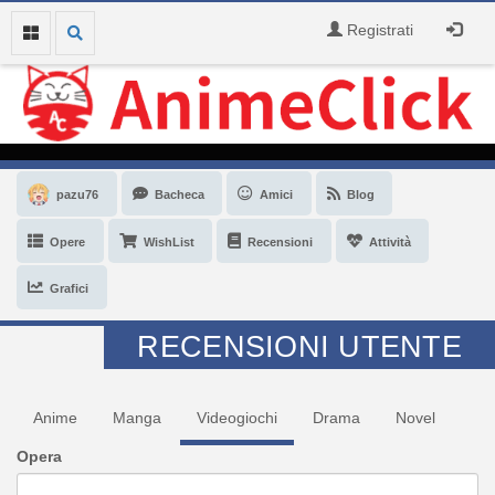
Registrati
pazu76
Bacheca
Amici
Blog
Opere
WishList
Recensioni
Attività
Grafici
RECENSIONI UTENTE
Anime
Manga
Videogiochi
Drama
Novel
Opera