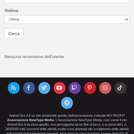
Ordina
Cerca
Nessuna recensione dell'utente.
AnimeClick.it è un sito amatoriale gestito dall'associazione culturale NO PROFIT
Associazione NewType Media
. L'Associazione NewType Media, così come il sito
AnimeClick.it da essa gestito, non perseguono alcun fine di lucro, e ai sensi del L.n.
383/2000 tutti i proventi delle attività svolte sono destinati allo svolgimento delle attività
istituzionali statutariamente previste, ed in nessun caso possono essere divisi fra gli