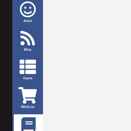
Amici
Blog
Opere
WishList