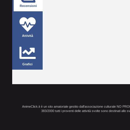
Recensioni
Attività
Grafici
AnimeClick.it è un sito amatoriale gestito dall'associazione culturale NO PR
383/2000 tutti i proventi delle attività svolte sono destinati allo