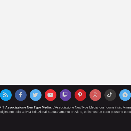
OFIT
Associazione NewType Media
. L'Associazione NewType Media, così come il sito AnimeCl
 svolgimento delle attività istituzionali statutariamente previste, ed in nessun caso possono esser