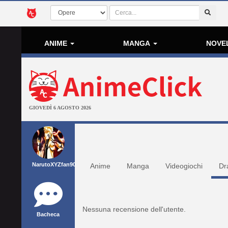
ANIME
MANGA
NOVE
GIOVEDÌ 6 AGOSTO 2026
NarutoXYZfan90
Anime
Manga
Videogiochi
Dr
Nessuna recensione dell'utente.
Bacheca