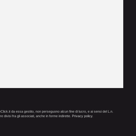
ick.it da essa gestito, non perseguono alcun fine di lucro, e ai sensi del L.n.
e divisi fra gli associati, anche in forme indirette.
Privacy policy
.