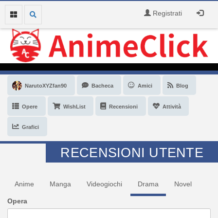
Registrati
NarutoXYZfan90
Bacheca
Amici
Blog
Opere
WishList
Recensioni
Attività
Grafici
RECENSIONI UTENTE
Anime
Manga
Videogiochi
Drama
Novel
Opera