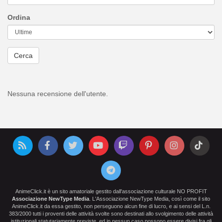
Ordina
Cerca
Nessuna recensione dell'utente.
AnimeClick.it è un sito amatoriale gestito dall'associazione culturale NO PROFIT
Associazione NewType Media
. L'Associazione NewType Media, così come il sito
AnimeClick.it da essa gestito, non perseguono alcun fine di lucro, e ai sensi del L.n.
383/2000 tutti i proventi delle attività svolte sono destinati allo svolgimento delle attività
istituzionali statutariamente previste, ed in nessun caso possono essere divisi fra gli