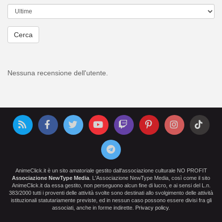
Cerca
Nessuna recensione dell'utente.
AnimeClick.it è un sito amatoriale gestito dall'associazione culturale NO PROFIT
Associazione NewType Media
. L'Associazione NewType Media, così come il sito
AnimeClick.it da essa gestito, non perseguono alcun fine di lucro, e ai sensi del L.n.
383/2000 tutti i proventi delle attività svolte sono destinati allo svolgimento delle attività
istituzionali statutariamente previste, ed in nessun caso possono essere divisi fra gli
associati, anche in forme indirette.
Privacy policy
.