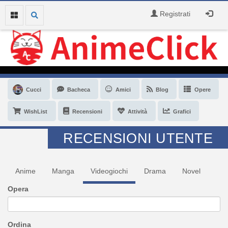
Registrati
Cucci
Bacheca
Amici
Blog
Opere
WishList
Recensioni
Attività
Grafici
RECENSIONI UTENTE
Anime
Manga
Videogiochi
Drama
Novel
Opera
Ordina