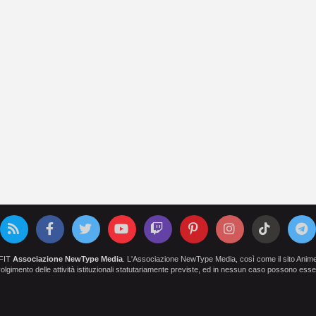
OFIT
Associazione NewType Media
. L'Associazione NewType Media, così come il sito AnimeCl
 svolgimento delle attività istituzionali statutariamente previste, ed in nessun caso possono esser