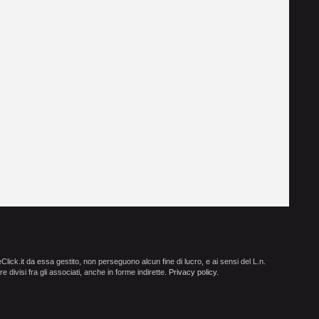
ick.it da essa gestito, non perseguono alcun fine di lucro, e ai sensi del L.n.
e divisi fra gli associati, anche in forme indirette.
Privacy policy
.