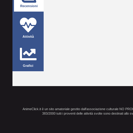
Recensioni
Attività
Grafici
AnimeClick.it è un sito amatoriale gestito dall'associazione culturale NO PR
383/2000 tutti i proventi delle attività svolte sono destinati allo