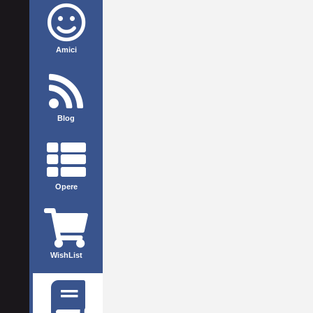
Amici
Blog
Opere
WishList