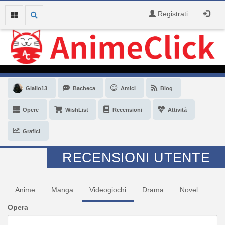
Registrati
Giallo13
Bacheca
Amici
Blog
Opere
WishList
Recensioni
Attività
Grafici
RECENSIONI UTENTE
Anime
Manga
Videogiochi
Drama
Novel
Opera