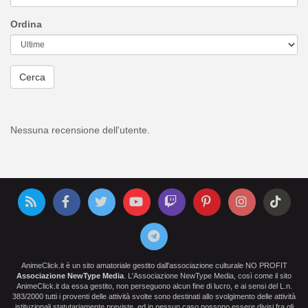
Ordina
Cerca
Nessuna recensione dell'utente.
AnimeClick.it è un sito amatoriale gestito dall'associazione culturale NO PROFIT
Associazione NewType Media
. L'Associazione NewType Media, così come il sito
AnimeClick.it da essa gestito, non perseguono alcun fine di lucro, e ai sensi del L.n.
383/2000 tutti i proventi delle attività svolte sono destinati allo svolgimento delle attività
istituzionali statutariamente previste, ed in nessun caso possono essere divisi fra gli