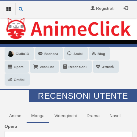
Registrati
Giallo13
Bacheca
Amici
Blog
Opere
WishList
Recensioni
Attività
Grafici
RECENSIONI UTENTE
Anime
Manga
Videogiochi
Drama
Novel
Opera