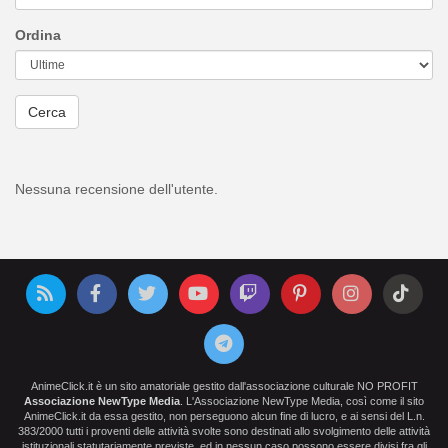
Ordina
Cerca
Nessuna recensione dell'utente.
AnimeClick.it è un sito amatoriale gestito dall'associazione culturale NO PROFIT
Associazione NewType Media
. L'Associazione NewType Media, così come il sito
AnimeClick.it da essa gestito, non perseguono alcun fine di lucro, e ai sensi del L.n.
383/2000 tutti i proventi delle attività svolte sono destinati allo svolgimento delle attività
istituzionali statutariamente previste, ed in nessun caso possono essere divisi fra gli