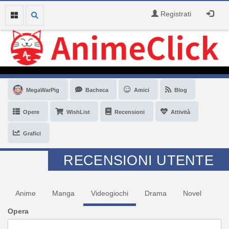
Registrati
MegaWarPig
Bacheca
Amici
Blog
Opere
WishList
Recensioni
Attività
Grafici
RECENSIONI UTENTE
Anime
Manga
Videogiochi
Drama
Novel
Opera