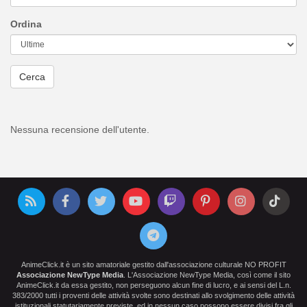
Ordina
Cerca
Nessuna recensione dell'utente.
AnimeClick.it è un sito amatoriale gestito dall'associazione culturale NO PROFIT
Associazione NewType Media
. L'Associazione NewType Media, così come il sito
AnimeClick.it da essa gestito, non perseguono alcun fine di lucro, e ai sensi del L.n.
383/2000 tutti i proventi delle attività svolte sono destinati allo svolgimento delle attività
istituzionali statutariamente previste, ed in nessun caso possono essere divisi fra gli