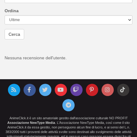
Ordina
Cerca
Nessuna recensione dell'utente.
AnimeClick.it è un sito amatoriale gestito dall'associazione culturale NO PROFIT
Associazione NewType Media
. L'Associazione NewType Media, così come il sito
AnimeClick.it da essa gestito, non perseguono alcun fine di lucro, e ai sensi del L.n.
383/2000 tutti i proventi delle attività svolte sono destinati allo svolgimento delle attività
istituzionali statutariamente previste, ed in nessun caso possono essere divisi fra gli