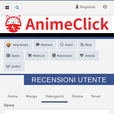
Registrati
king koopa
Bacheca
Amici
Blog
Opere
WishList
Recensioni
Attività
Grafici
RECENSIONI UTENTE
Anime
Manga
Videogiochi
Drama
Novel
Opera