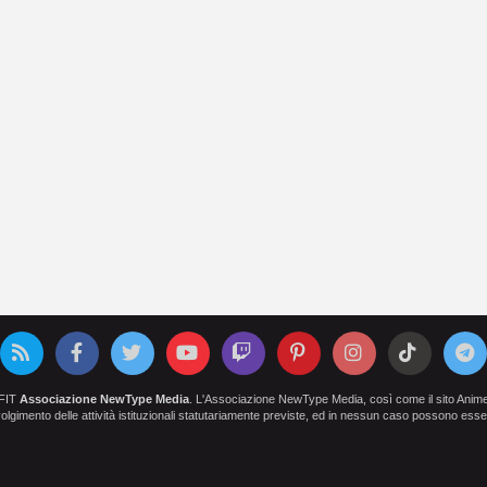
OFIT
Associazione NewType Media
. L'Associazione NewType Media, così come il sito AnimeCl
 svolgimento delle attività istituzionali statutariamente previste, ed in nessun caso possono esser