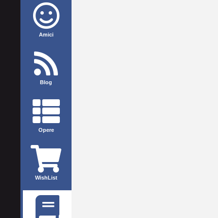
Amici
Blog
Opere
WishList