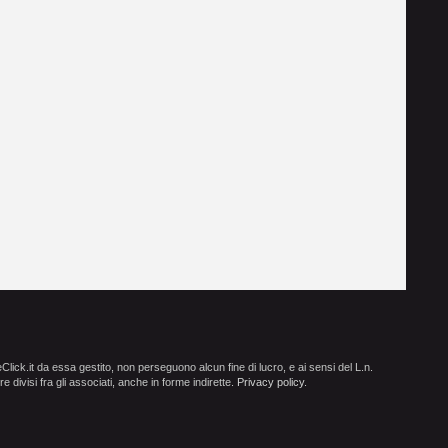
ick.it da essa gestito, non perseguono alcun fine di lucro, e ai sensi del L.n.
e divisi fra gli associati, anche in forme indirette.
Privacy policy
.