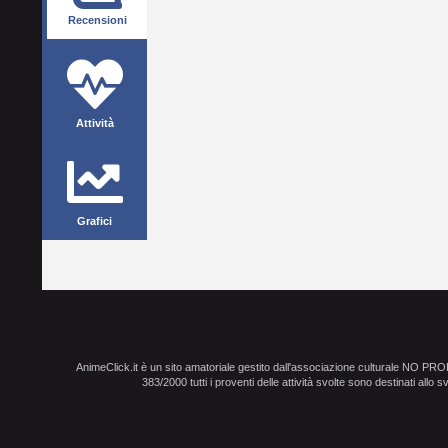
Recensioni
Attività
Grafici
AnimeClick.it è un sito amatoriale gestito dall'associazione culturale NO PR
383/2000 tutti i proventi delle attività svolte sono destinati allo