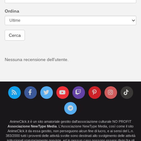
Ordina
Cerca
Nessuna recensione dell'utente.
AnimeClick.it è un sito amatoriale gestito dall'associazione culturale NO PROFIT
Associazione NewType Media
. L'Associazione NewType Media, così come il sito
AnimeClick.it da essa gestito, non perseguono alcun fine di lucro, e ai sensi del L.n.
383/2000 tutti i proventi delle attività svolte sono destinati allo svolgimento delle attività
istituzionali statutariamente previste, ed in nessun caso possono essere divisi fra gli