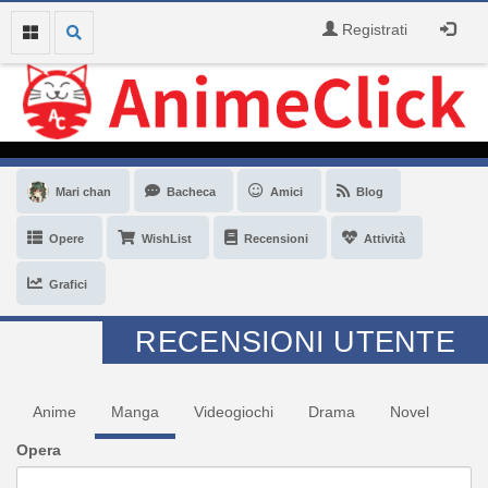
Registrati
Mari chan
Bacheca
Amici
Blog
Opere
WishList
Recensioni
Attività
Grafici
RECENSIONI UTENTE
Anime
Manga
Videogiochi
Drama
Novel
Opera