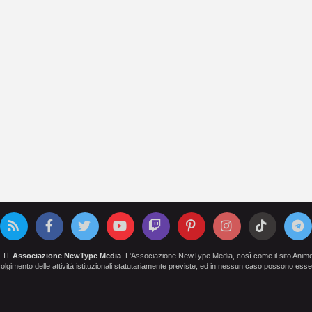
OFIT
Associazione NewType Media
. L'Associazione NewType Media, così come il sito AnimeCl
 svolgimento delle attività istituzionali statutariamente previste, ed in nessun caso possono esser