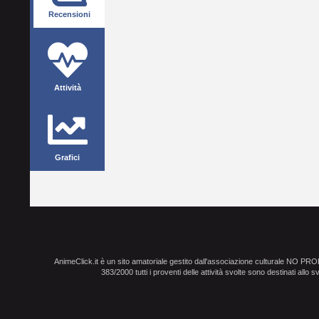
Recensioni
Attività
Grafici
AnimeClick.it è un sito amatoriale gestito dall'associazione culturale NO PR
383/2000 tutti i proventi delle attività svolte sono destinati allo