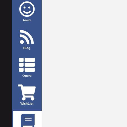
Amici
Blog
Opere
WishList