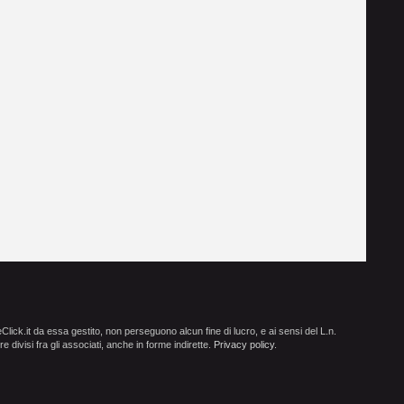
ick.it da essa gestito, non perseguono alcun fine di lucro, e ai sensi del L.n.
e divisi fra gli associati, anche in forme indirette.
Privacy policy
.