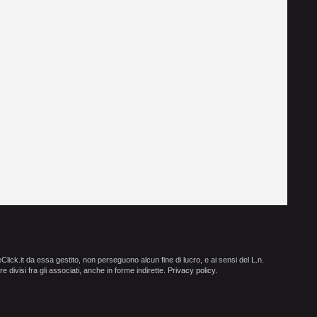
ick.it da essa gestito, non perseguono alcun fine di lucro, e ai sensi del L.n.
e divisi fra gli associati, anche in forme indirette.
Privacy policy
.