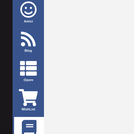
Amici
Blog
Opere
WishList