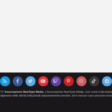
OFIT
Associazione NewType Media
. L'Associazione NewType Media, così come il sito AnimeCl
 svolgimento delle attività istituzionali statutariamente previste, ed in nessun caso possono esser