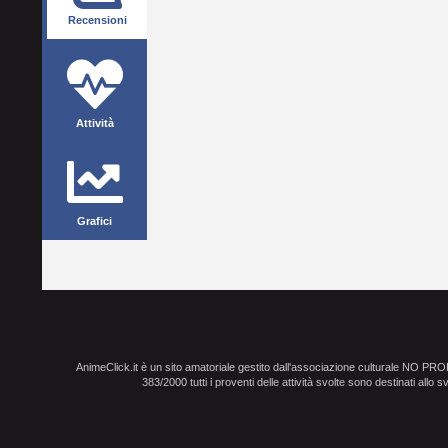
Recensioni
Attività
Grafici
AnimeClick.it è un sito amatoriale gestito dall'associazione culturale NO PR
383/2000 tutti i proventi delle attività svolte sono destinati allo