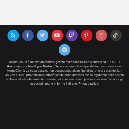
AnimeClick.it è un sito amatoriale gestito dall'associazione culturale NO PROFIT
Associazione NewType Media
. L'Associazione NewType Media, così come il sito
AnimeClick.it da essa gestito, non perseguono alcun fine di lucro, e ai sensi del L.n.
383/2000 tutti i proventi delle attività svolte sono destinati allo svolgimento delle attività
istituzionali statutariamente previste, ed in nessun caso possono essere divisi fra gli
associati, anche in forme indirette.
Privacy policy
.