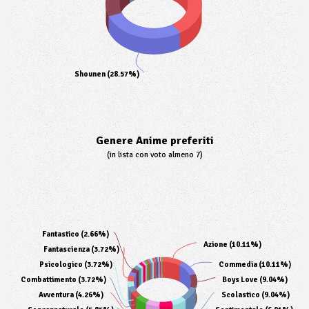
Shounen (28.57%)
Genere Anime preferiti
(in lista con voto almeno 7)
Fantastico (2.66%)
Azione (10.11%)
Fantascienza (3.72%)
Psicologico (3.72%)
Commedia (10.11%)
Combattimento (3.72%)
Boys Love (9.04%)
Avventura (4.26%)
Scolastico (9.04%)