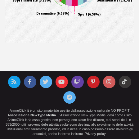
Soprannaturale (5.85%)
Sentimentale (6.91%)
Drammatico (6.38%)
Sport (6.38%)
AnimeClick.it è un sito amatoriale gestito dall'associazione culturale NO PROFIT
Associazione NewType Media
. L'Associazione NewType Media, così come il sito
AnimeClick.it da essa gestito, non perseguono alcun fine di lucro, e ai sensi del L.n.
383/2000 tutti i proventi delle attività svolte sono destinati allo svolgimento delle attività
istituzionali statutariamente previste, ed in nessun caso possono essere divisi fra gli
associati, anche in forme indirette.
Privacy policy
.