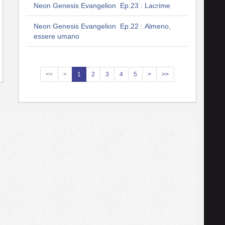
Neon Genesis Evangelion Ep.23 : Lacrime
Neon Genesis Evangelion Ep.22 : Almeno,
essere umano
<<
<
1
2
3
4
5
>
>>