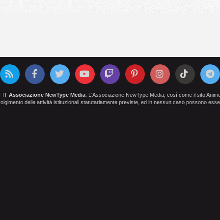
OFIT
Associazione NewType Media
. L'Associazione NewType Media, così come il sito AnimeCl
 svolgimento delle attività istituzionali statutariamente previste, ed in nessun caso possono esser