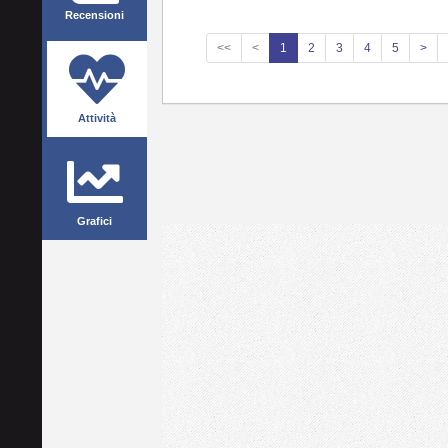
Recensioni
<<
<
1
2
3
4
5
>
Attività
Grafici