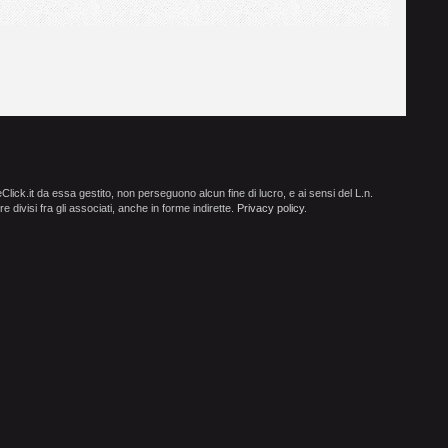
ick.it da essa gestito, non perseguono alcun fine di lucro, e ai sensi del L.n.
e divisi fra gli associati, anche in forme indirette.
Privacy policy
.