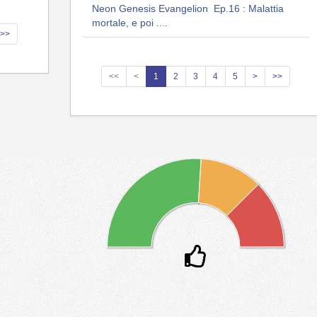
Neon Genesis Evangelion Ep.16 : Malattia
mortale, e poi ....
>>
<<
<
1
2
3
4
5
>
>>