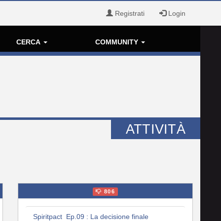
Registrati
Login
CERCA
COMMUNITY
ATTIVITÀ
806
Spiritpact Ep.09 : La decisione finale