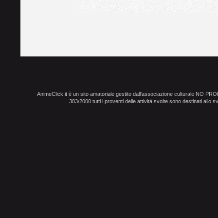
AnimeClick.it è un sito amatoriale gestito dall'associazione culturale NO PR
383/2000 tutti i proventi delle attività svolte sono destinati allo