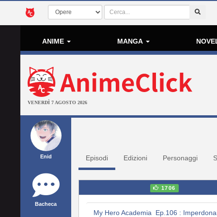
ANIME
MANGA
NOVE
VENERDÌ 7 AGOSTO 2026
Enid
Episodi
Edizioni
Personaggi
S
1706
Bacheca
My Hero Academia Ep.106 : Imperdonab