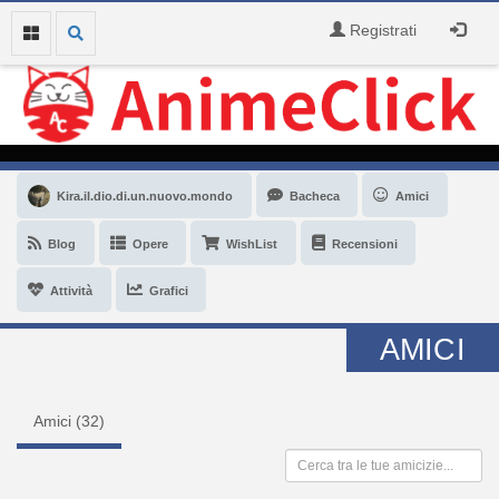
Registrati
Kira.il.dio.di.un.nuovo.mondo
Bacheca
Amici
Blog
Opere
WishList
Recensioni
Attività
Grafici
AMICI
Amici (
32
)