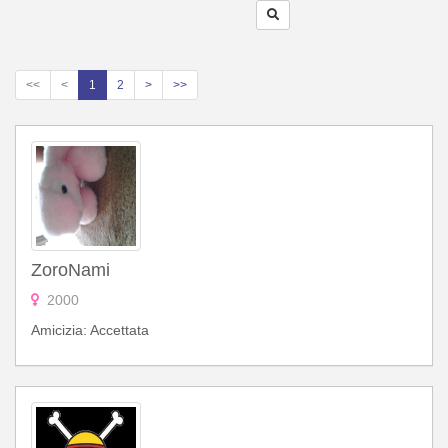
<<
<
1
2
>
>>
ZoroNami
2000
Amicizia: Accettata