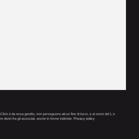
ick.it da essa gestito, non perseguono alcun fine di lucro, e ai sensi del L.n.
e divisi fra gli associati, anche in forme indirette.
Privacy policy
.