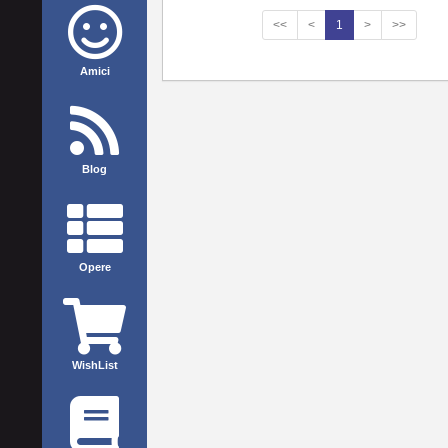
<<
<
1
>
>>
Amici
Blog
Opere
WishList