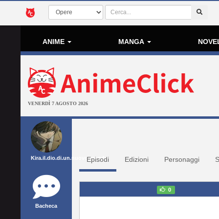
ANIME
MANGA
NOVE
VENERDÌ 7 AGOSTO 2026
Kira.il.dio.di.un.nuovo.mondo
Episodi
Edizioni
Personaggi
S
0
Bacheca