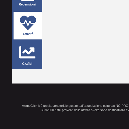
Recensioni
Attività
Grafici
AnimeClick.it è un sito amatoriale gestito dall'associazione culturale NO PR
383/2000 tutti i proventi delle attività svolte sono destinati allo