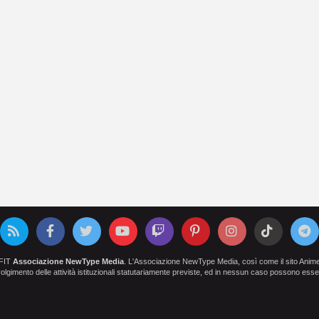
OFIT
Associazione NewType Media
. L'Associazione NewType Media, così come il sito AnimeCl
 svolgimento delle attività istituzionali statutariamente previste, ed in nessun caso possono esser