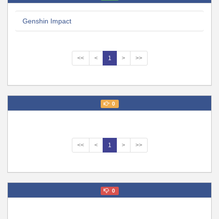
Genshin Impact
<<
<
1
>
>>
0
<<
<
1
>
>>
0