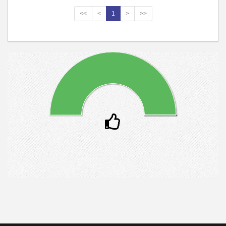
<<
<
1
>
>>