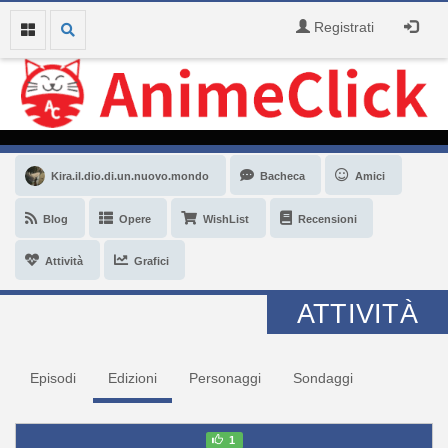
Registrati
Kira.il.dio.di.un.nuovo.mondo
Bacheca
Amici
Blog
Opere
WishList
Recensioni
Attività
Grafici
ATTIVITÀ
Episodi
Edizioni
Personaggi
Sondaggi
1