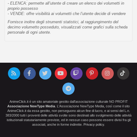
- ELENCA: permette all’utente di creare un elenco dei volumetti in
proprio possesso
- VENDE: offre visibilità ai volumetti che l’utente decide di vendere
Fornisce inoltre degli strumenti statistici, al raggiungimento del
decimo volumetto posseduto, visualizzati come grafici sulla scheda
personale di ogni utente.
AnimeClick.it è un sito amatoriale gestito dall'associazione culturale NO PROFIT
Associazione NewType Media
. L'Associazione NewType Media, così come il sito
AnimeClick.it da essa gestito, non perseguono alcun fine di lucro, e ai sensi del L.n.
383/2000 tutti i proventi delle attività svolte sono destinati allo svolgimento delle attività
istituzionali statutariamente previste, ed in nessun caso possono essere divisi fra gli
associati, anche in forme indirette.
Privacy policy
.