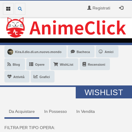
Registrati
Kira.il.dio.di.un.nuovo.mondo
Bacheca
Amici
Blog
Opere
WishList
Recensioni
Attività
Grafici
WISHLIST
Da Acquistare
In Possesso
In Vendita
FILTRA PER TIPO OPERA: