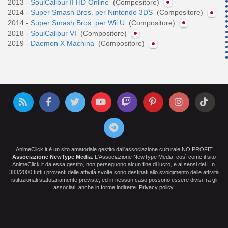
2013 -
SoulCalibur II HD Online
(Compositore)
2014 -
Super Smash Bros. per Nintendo 3DS
(Compositore)
2014 -
Super Smash Bros. per Wii U
(Compositore)
2018 -
SoulCalibur VI
(Compositore)
2019 -
Daemon X Machina
(Compositore)
AnimeClick.it è un sito amatoriale gestito dall'associazione culturale NO PROFIT
Associazione NewType Media
. L'Associazione NewType Media, così come il sito
AnimeClick.it da essa gestito, non perseguono alcun fine di lucro, e ai sensi del L.n.
383/2000 tutti i proventi delle attività svolte sono destinati allo svolgimento delle attività
istituzionali statutariamente previste, ed in nessun caso possono essere divisi fra gli
associati, anche in forme indirette.
Privacy policy
.