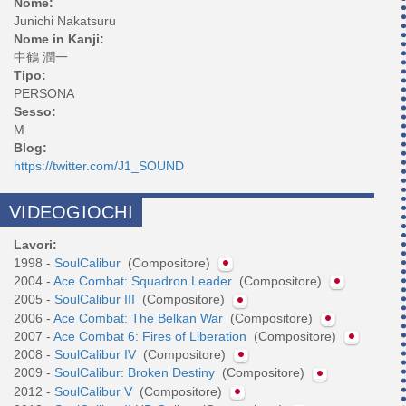
Nome:
Junichi Nakatsuru
Nome in Kanji:
中鶴 潤一
Tipo:
PERSONA
Sesso:
M
Blog:
https://twitter.com/J1_SOUND
VIDEOGIOCHI
Lavori:
1998 -
SoulCalibur
(Compositore)
2004 -
Ace Combat: Squadron Leader
(Compositore)
2005 -
SoulCalibur III
(Compositore)
2006 -
Ace Combat: The Belkan War
(Compositore)
2007 -
Ace Combat 6: Fires of Liberation
(Compositore)
2008 -
SoulCalibur IV
(Compositore)
2009 -
SoulCalibur: Broken Destiny
(Compositore)
2012 -
SoulCalibur V
(Compositore)