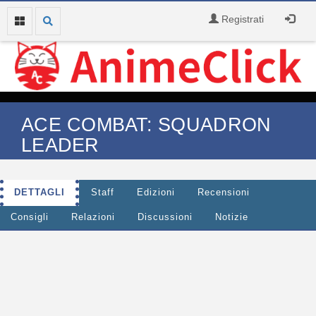
Registrati
ACE COMBAT: SQUADRON
LEADER
DETTAGLI
Staff
Edizioni
Recensioni
Consigli
Relazioni
Discussioni
Notizie