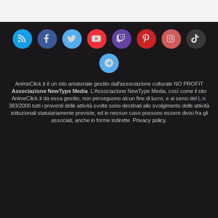
AnimeClick.it è un sito amatoriale gestito dall'associazione culturale NO PROFIT
Associazione NewType Media
. L'Associazione NewType Media, così come il sito
AnimeClick.it da essa gestito, non perseguono alcun fine di lucro, e ai sensi del L.n.
383/2000 tutti i proventi delle attività svolte sono destinati allo svolgimento delle attività
istituzionali statutariamente previste, ed in nessun caso possono essere divisi fra gli
associati, anche in forme indirette.
Privacy policy
.