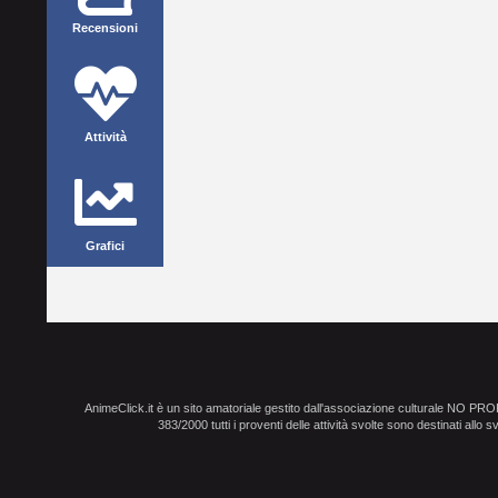
Recensioni
Attività
Grafici
AnimeClick.it è un sito amatoriale gestito dall'associazione culturale NO PR
383/2000 tutti i proventi delle attività svolte sono destinati allo