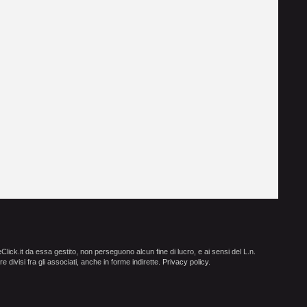
ick.it da essa gestito, non perseguono alcun fine di lucro, e ai sensi del L.n.
e divisi fra gli associati, anche in forme indirette.
Privacy policy
.