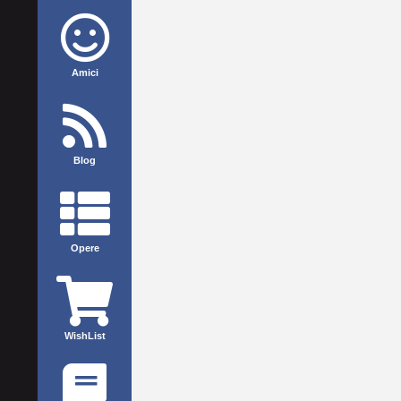
Amici
Blog
Opere
WishList