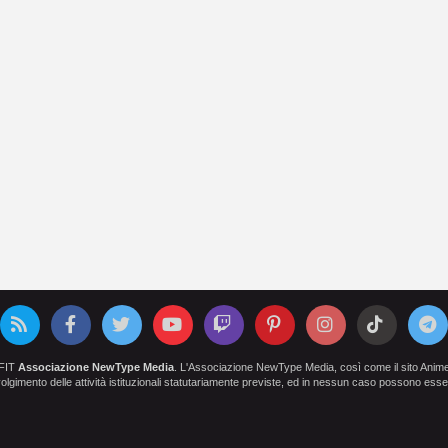
OFIT
Associazione NewType Media
. L'Associazione NewType Media, così come il sito AnimeCl
 svolgimento delle attività istituzionali statutariamente previste, ed in nessun caso possono esser