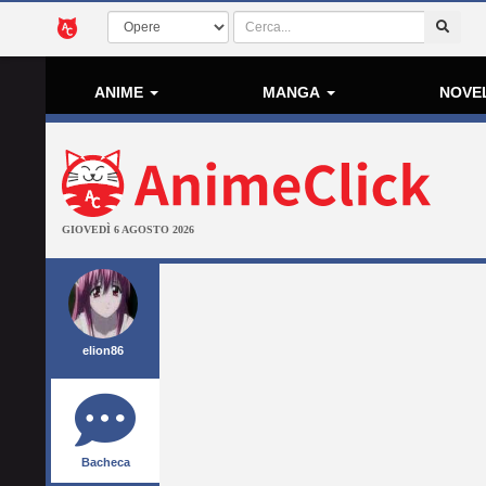
ANIME
MANGA
NOVE
GIOVEDÌ 6 AGOSTO 2026
elion86
Bacheca