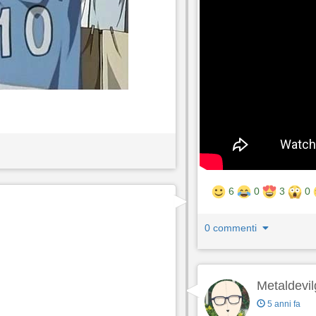
6
0
3
0
0 commenti
Metaldevil
5 anni fa