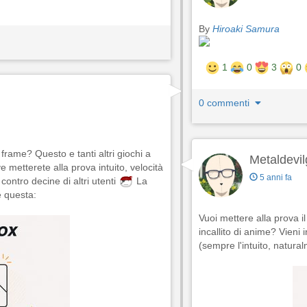
By
Hiroaki Samura
1
0
3
0
0 commenti
frame? Questo e tanti altri giochi a
Metaldevil
 metterete alla prova intuito, velocità
5 anni fa
ntro decine di altri utenti
La
è questa:
Vuoi mettere alla prova i
incallito di anime? Vieni 
(sempre l'intuito, natural