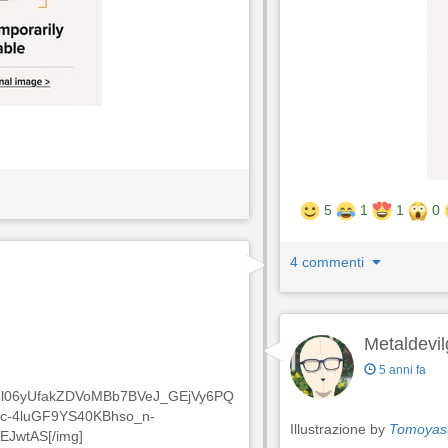
5
1
1
0
4 commenti
Metaldevil
5 anni fa
Fwdi4l06yUfakZDVoMBb7BVeJ_GEjVy6PQ
c-4luGF9YS40KBhso_n-
Illustrazione by
Tomoyas
JwtAS[/img]