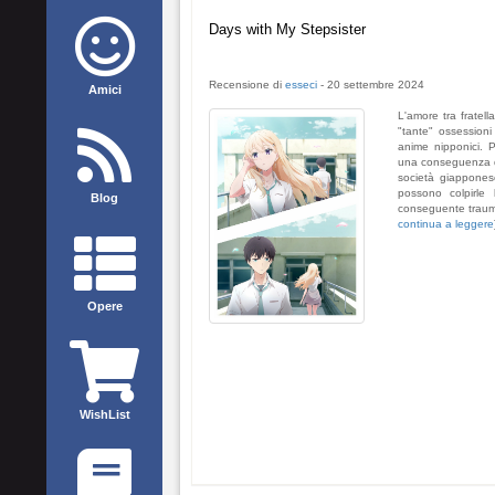
Days with My Stepsister
Recensione di
esseci
-
20 settembre 2024
Amici
L'amore tra fratel
"tante" ossession
anime nipponici. 
una conseguenza del
società giappones
possono colpirle 
Blog
conseguente trauma 
continua a leggere
Opere
WishList