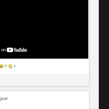
0
4
gear