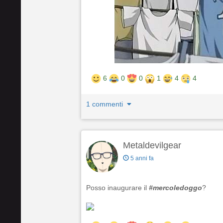
6
0
0
1
4
4
1 commenti
Metaldevilgear
5 anni fa
Posso inaugurare il
#mercoledoggo
?