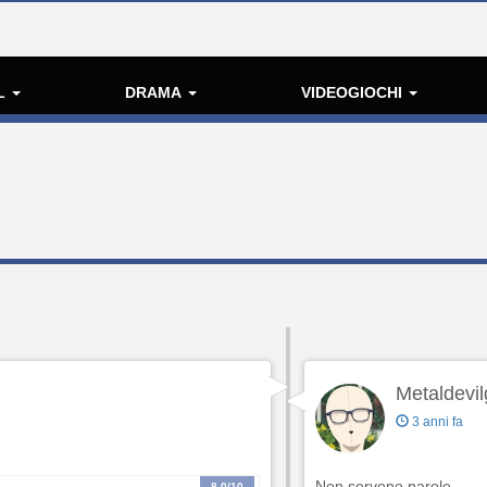
L
DRAMA
VIDEOGIOCHI
Metaldevil
3 anni fa
Non servono parole.
8.0
/10