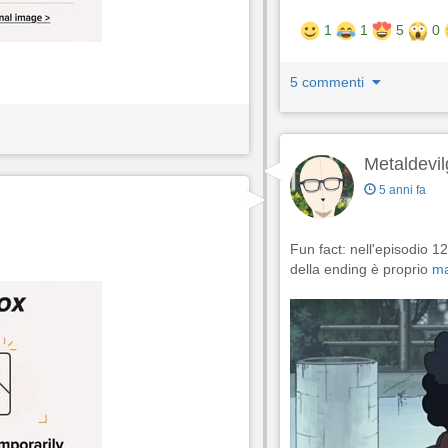
1
1
5
0
5 commenti
Metaldevil
5 anni fa
Fun fact: nell'episodio 1
della ending è proprio
m