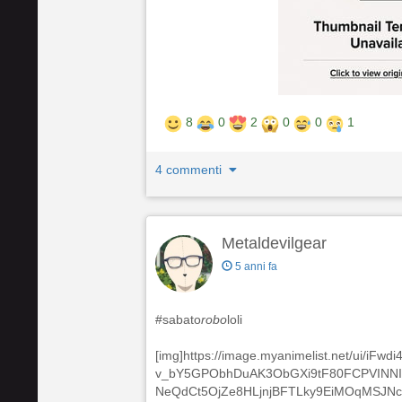
8
0
2
0
0
1
4 commenti
Metaldevilgear
5 anni fa
#sabato
robo
loli
[img]https://image.myanimelist.net/ui/i
v_bY5GPObhDuAK3ObGXi9tF80FCPVINNI
NeQdCt5OjZe8HLjnjBFTLky9EiMOqMSJNcE