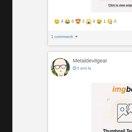
4
0
2
0
1
0
1 commenti
Metaldevilgear
5 anni fa