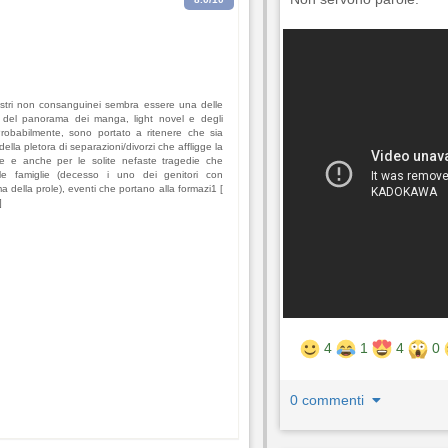
lastri non consanguinei sembra essere una delle
i del panorama dei manga, light novel e degli
Probabilmente, sono portato a ritenere che sia
la pletora di separazioni/divorzi che affligge la
e e anche per le solite nefaste tragedie che
le famiglie (decesso i uno dei genitori con
della prole), eventi che portano alla formazi1 [
]
4
1
4
0
0 commenti