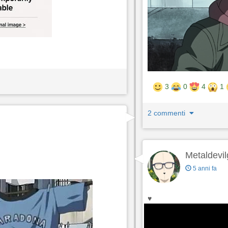
3
0
4
1
2 commenti
Metaldevil
5 anni fa
♥