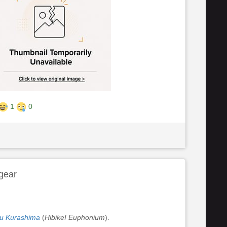
1
0
gear
u Kurashima
(
Hibike! Euphonium
).