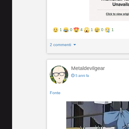
1
0
4
1
0
1
2 commenti
Metaldevilgear
5 anni fa
Fonte