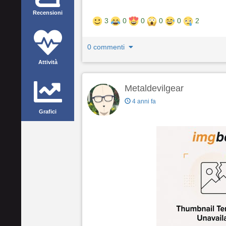
Recensioni
3
0
0
0
0
2
0 commenti
Attività
Metaldevilgear
4 anni fa
Grafici