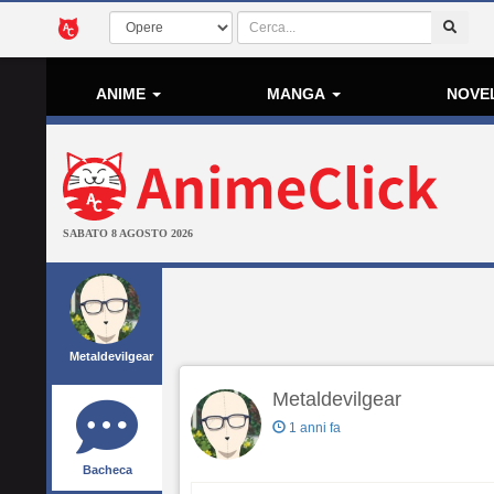
ANIME
MANGA
NOVE
SABATO 8 AGOSTO 2026
Metaldevilgear
Metaldevilgear
1 anni fa
Bacheca