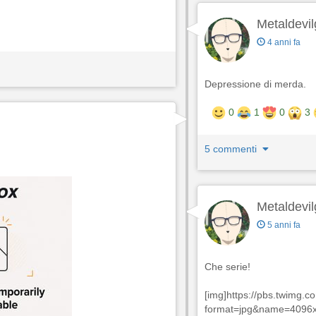
Metaldevil
4 anni fa
Depressione di merda.
0
1
0
3
5 commenti
Metaldevil
5 anni fa
Che serie!
[img]https://pbs.twimg
format=jpg&name=4096x