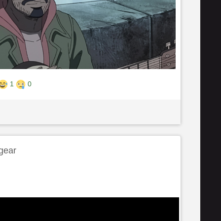
1
0
gear