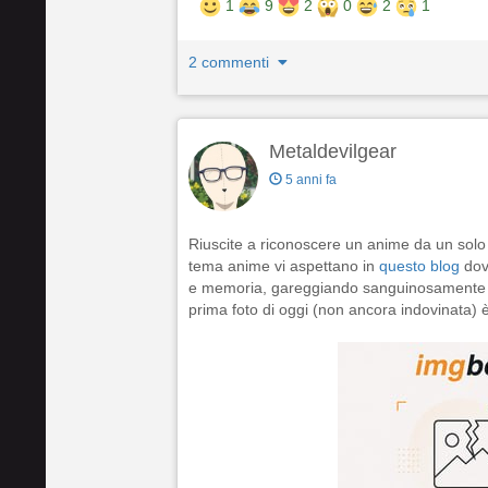
1
9
2
0
2
1
2 commenti
Metaldevilgear
5 anni fa
Riuscite a riconoscere un anime da un solo 
tema anime vi aspettano in
questo blog
dove
e memoria, gareggiando sanguinosamente co
prima foto di oggi (non ancora indovinata) 