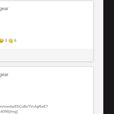
gear
0
8
gear
.com/media/E5CuBoYVcAgf5eE?
4096[/img]