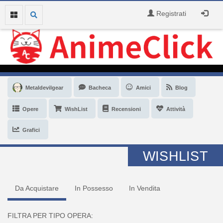
Registrati
Metaldevilgear
Bacheca
Amici
Blog
Opere
WishList
Recensioni
Attività
Grafici
WISHLIST
Da Acquistare
In Possesso
In Vendita
FILTRA PER TIPO OPERA: