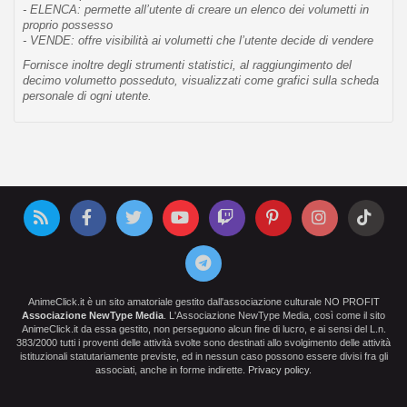
- ELENCA: permette all’utente di creare un elenco dei volumetti in
proprio possesso
- VENDE: offre visibilità ai volumetti che l’utente decide di vendere
Fornisce inoltre degli strumenti statistici, al raggiungimento del
decimo volumetto posseduto, visualizzati come grafici sulla scheda
personale di ogni utente.
AnimeClick.it è un sito amatoriale gestito dall'associazione culturale NO PROFIT
Associazione NewType Media
. L'Associazione NewType Media, così come il sito
AnimeClick.it da essa gestito, non perseguono alcun fine di lucro, e ai sensi del L.n.
383/2000 tutti i proventi delle attività svolte sono destinati allo svolgimento delle attività
istituzionali statutariamente previste, ed in nessun caso possono essere divisi fra gli
associati, anche in forme indirette.
Privacy policy
.