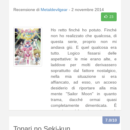
Recensione di
Metaldevilgear
-
2 novembre 2014
23
Ho retto finché ho potuto. Finché
non ho realizzato che qualcosa, di
questa serie, proprio non mi
andava giù. E quel qualcosa era
tutto. Logico fissarsi delle
aspettative: le mie erano alte, e
laddove per molti derivassero
soprattutto dal fattore nostalgico,
nella mia situazione si era
affiancato, ad esso, un acceso
desiderio di riportare alla mia
mente "Sailor Moon" in quanto
trama, dacché ormai quasi
completamente dimenticata. È
stato, in un c1 [
continua a leggere
]
7.0
/10
Tonari no Seki-kun