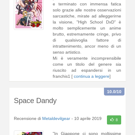
e terminato con immensa fatica
solo grazie alle nostre osservazioni
sarcastiche, mirate ad alleggerirne
la visione, "High School DxD" è
molto semplicemente un anime
brutto, estremamente cringe, privo
di qualsivoglia fattore di
intrattenimento, ancor meno di un
senso artistico.
Mi è veramente incomprensibile
come un titolo del genere sia
riuscito ad espandersi in un
franchis1 [
continua a leggere
]
10.0
/10
Space Dandy
Recensione di
Metaldevilgear
-
10 aprile 2019
8
"In Giappone ci sono moltissime