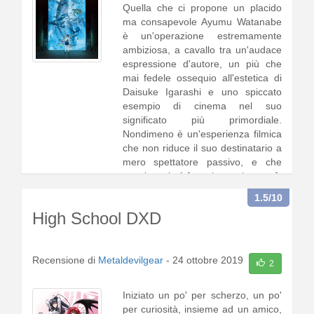
Quella che ci propone un placido
ma consapevole Ayumu Watanabe
è un'operazione estremamente
ambiziosa, a cavallo tra un'audace
espressione d'autore, un più che
mai fedele ossequio all'estetica di
Daisuke Igarashi e uno spiccato
esempio di cinema nel suo
significato più primordiale.
Nondimeno è un'esperienza filmica
che non riduce il suo destinatario a
mero spettatore passivo, e che
acquista ulte1 [
continua a leggere
]
1.5
/10
High School DXD
Recensione di
Metaldevilgear
-
24 ottobre 2019
2
Iniziato un po' per scherzo, un po'
per curiosità, insieme ad un amico,