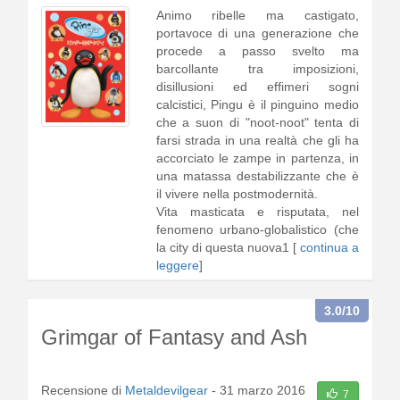
Animo ribelle ma castigato,
portavoce di una generazione che
procede a passo svelto ma
barcollante tra imposizioni,
disillusioni ed effimeri sogni
calcistici, Pingu è il pinguino medio
che a suon di "noot-noot" tenta di
farsi strada in una realtà che gli ha
accorciato le zampe in partenza, in
una matassa destabilizzante che è
il vivere nella postmodernità.
Vita masticata e risputata, nel
fenomeno urbano-globalistico (che
la city di questa nuova1 [
continua a
leggere
]
3.0
/10
Grimgar of Fantasy and Ash
Recensione di
Metaldevilgear
-
31 marzo 2016
7