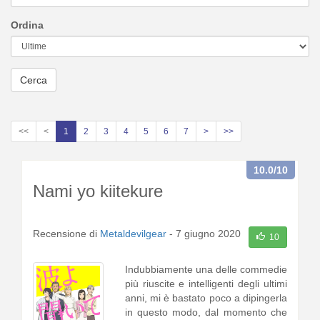
Ordina
Cerca
<<
<
1
2
3
4
5
6
7
>
>>
10.0
/10
Nami yo kiitekure
Recensione di
Metaldevilgear
-
7 giugno 2020
10
Indubbiamente una delle commedie
più riuscite e intelligenti degli ultimi
anni, mi è bastato poco a dipingerla
in questo modo, dal momento che