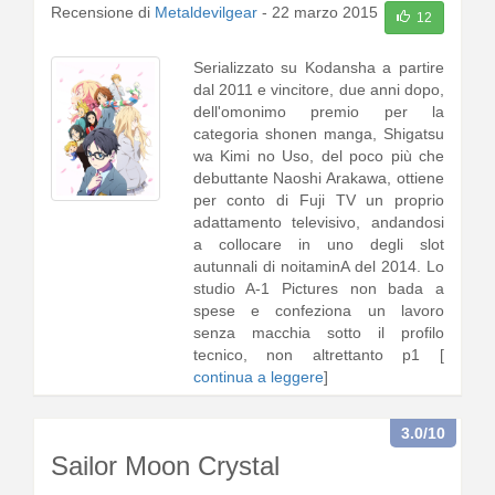
Recensione di
Metaldevilgear
-
22 marzo 2015
12
Serializzato su Kodansha a partire
dal 2011 e vincitore, due anni dopo,
dell'omonimo premio per la
categoria shonen manga, Shigatsu
wa Kimi no Uso, del poco più che
debuttante Naoshi Arakawa, ottiene
per conto di Fuji TV un proprio
adattamento televisivo, andandosi
a collocare in uno degli slot
autunnali di noitaminA del 2014. Lo
studio A-1 Pictures non bada a
spese e confeziona un lavoro
senza macchia sotto il profilo
tecnico, non altrettanto p1 [
continua a leggere
]
3.0
/10
Sailor Moon Crystal