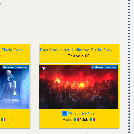
u
4
Fate/Stay Night: Unlimited Blade Works (TV)
Fate/Stay Night: Unlimited Blade Works (TV)
0
Episodio 00
Release premium
Release premium
Prime Video
:
Audio:
/ Sub: