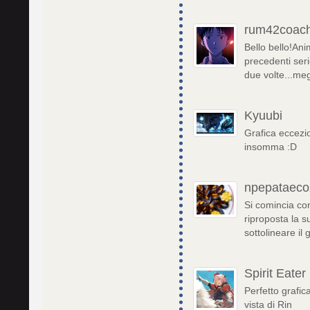
rum42coac
Bello bello!Ani
precedenti ser
due volte...meg
Kyuubi
Grafica eccezi
insomma :D
npepataeco
Si comincia con
riproposta la s
sottolineare il
Spirit Eater
Perfetto grafic
vista di Rin