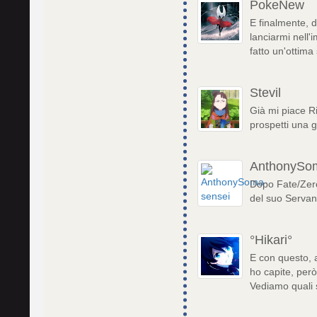
PokeNew
E finalmente, d
lanciarmi nell
fatto un'ottima 
Stevil
Già mi piace Ri
prospetti una 
AnthonySo
Dopo Fate/Zero,
del suo Servant
°Hikari°
E con questo, a
ho capite, per
Vediamo quali