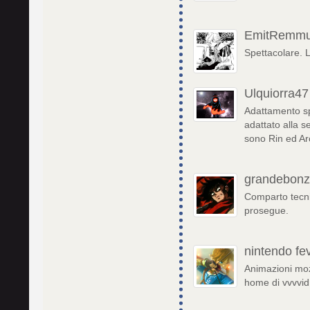
EmitRemm
Spettacolare. 
Ulquiorra47
Adattamento spe
adattato alla s
sono Rin ed Ar
grandebon
Comparto tecni
prosegue.
nintendo fe
Animazioni mozz
home di vvvvid