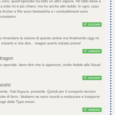
 Zero, quest'episodio ha tutto un altro sapore. Ho fatto bene a
a tutto mi è più chiaro, ma ho anche altri dubbi. In ogni, caso
tra Archer e Rin sono fantastiche e i combattimenti sono
omossisimo
22/11/2020
a rimandare la visione di questo anime ma finalmente oggi mi
iniziarlo e che dire... magari averlo iniziato prima!
14/06/2019
dragon
io speciale. devo dire che lo apprezzo, molto fedele alla Visual
04/12/2018
oshii
sente, Yuki Kayura: presente. Quindi per il comparto tecnico
tte di ferro. Vediamo se sono riusciti a restaurare e trasporre
eroge della Type-moon.
30/09/2018