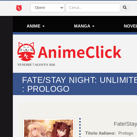
ANIME
MANGA
NOVE
VENERDÌ 7 AGOSTO 2026
FATE/STAY NIGHT: UNLIMI
: PROLOGO
Fate/Stay
Titolo italiano:
Prologo