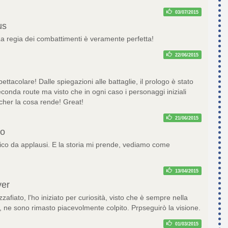
03/07/2015
us
La regia dei combattimenti è veramente perfetta!
22/06/2015
ttacolare! Dalle spiegazioni alle battaglie, il prologo è stato
econda route ma visto che in ogni caso i personaggi iniziali
cher la cosa rende! Great!
21/06/2015
zo
co da applausi. E la storia mi prende, vediamo come
13/04/2015
ver
afiato, l'ho iniziato per curiosità, visto che è sempre nella
, ne sono rimasto piacevolmente colpito. Prpseguirò la visione.
01/03/2015