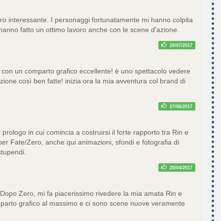
ero interessante. I personaggi fortunatamente mi hanno colpita
 hanno fatto un ottimo lavoro anche con le scene d'azione.
20/07/2017
 con un comparto grafico eccellente! è uno spettacolo vedere
zione così ben fatte! inizia ora la mia avventura col brand di
27/06/2017
prologo in cui comincia a costruirsi il forte rapporto tra Rin e
er Fate/Zero, anche qui animazioni, sfondi e fotografia di
stupendi.
25/04/2017
* Dopo Zero, mi fa piacerissimo rivedere la mia amata Rin e
parto grafico al massimo e ci sono scene nuove veramente