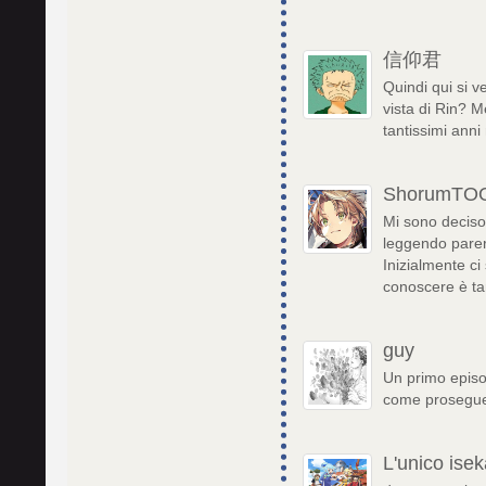
信仰君
Quindi qui si 
vista di Rin? 
tantissimi anni
ShorumTO
Mi sono deciso
leggendo pareri
Inizialmente ci 
conoscere è ta
guy
Un primo episo
come prosegu
L'unico isek