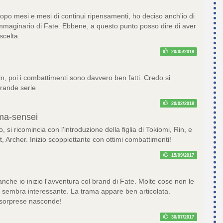
opo mesi e mesi di continui ripensamenti, ho deciso anch'io di
'immaginario di Fate. Ebbene, a questo punto posso dire di aver
scelta.
20/05/2018
n, poi i combattimenti sono davvero ben fatti. Credo si
grande serie
20/02/2018
ma-sensei
 si ricomincia con l'introduzione della figlia di Tokiomi, Rin, e
, Archer. Inizio scoppiettante con ottimi combattimenti!
15/09/2017
nche io inizio l'avventura col brand di Fate. Molte cose non le
ò sembra interessante. La trama appare ben articolata.
 sorprese nasconde!
30/07/2017