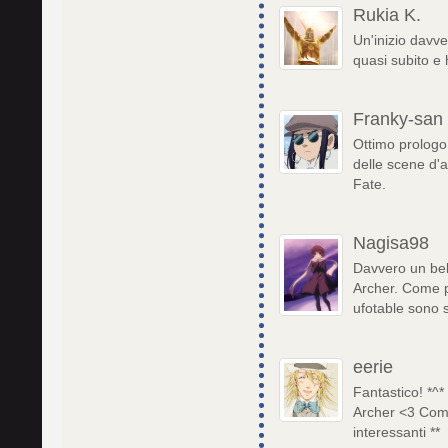
Rukia K.
Un'inizio davv
quasi subito e
Franky-san
Ottimo prologo
delle scene d'a
Fate.
Nagisa98
Davvero un bel 
Archer. Come p
ufotable sono 
eerie
Fantastico! *^
Archer <3 Com
interessanti **