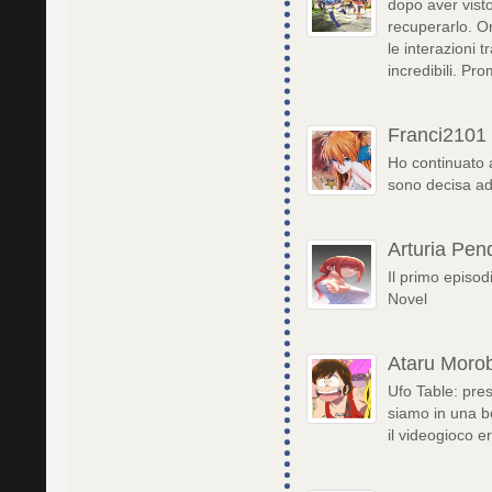
dopo aver visto
recuperarlo. Or
le interazioni 
incredibili. Pr
Franci2101
Ho continuato 
sono decisa ad 
Arturia Pen
Il primo episod
Novel
Ataru Morob
Ufo Table: pre
siamo in una bo
il videogioco 