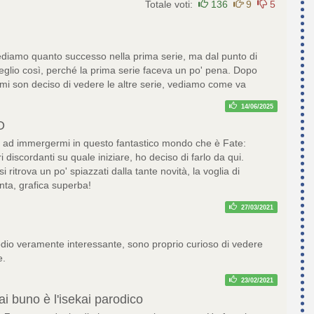
Totale voti:
136
9
5
vediamo quanto successo nella prima serie, ma dal punto di
Meglio così, perché la prima serie faceva un po' pena. Dopo
 mi son deciso di vedere le altre serie, vediamo come va
14/06/2025
O
 ad immergermi in questo fantastico mondo che è Fate:
 discordanti su quale iniziare, ho deciso di farlo da qui.
si ritrova un po' spiazzati dalla tante novità, la voglia di
nta, grafica superba!
27/03/2021
dio veramente interessante, sono proprio curioso di vedere
e.
23/02/2021
ai buno è l'isekai parodico