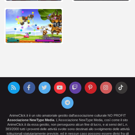
AnimeClick.it è un sito amatoriale gestito dall'associazione culturale NO PROFIT
Associazione NewType Media
. L'Associazione NewType Media, così come il sito
AnimeClick.it da essa gestito, non perseguono alcun fine di lucro, e ai sensi del L.n.
383/2000 tutti i proventi delle attività svolte sono destinati allo svolgimento delle attività
istituzionali statutariamente previste, ed in nessun caso possono essere divisi fra gli