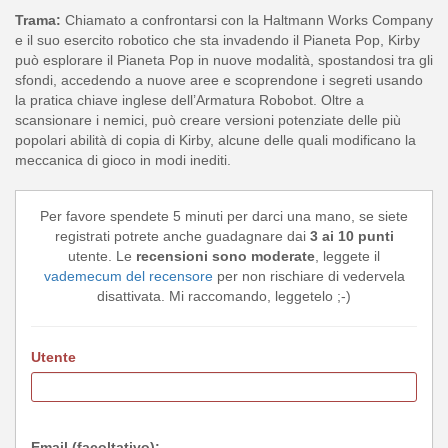
Trama:
Chiamato a confrontarsi con la Haltmann Works Company
e il suo esercito robotico che sta invadendo il Pianeta Pop, Kirby
può esplorare il Pianeta Pop in nuove modalità, spostandosi tra gli
sfondi, accedendo a nuove aree e scoprendone i segreti usando
la pratica chiave inglese dell’Armatura Robobot. Oltre a
scansionare i nemici, può creare versioni potenziate delle più
popolari abilità di copia di Kirby, alcune delle quali modificano la
meccanica di gioco in modi inediti.
Per favore spendete 5 minuti per darci una mano, se siete
registrati potrete anche guadagnare dai
3 ai 10 punti
utente. Le
recensioni sono moderate
, leggete il
vademecum del recensore
per non rischiare di vedervela
disattivata. Mi raccomando, leggetelo ;-)
Utente
Email (facoltativo):