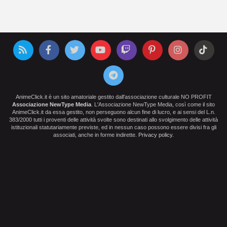
AnimeClick.it è un sito amatoriale gestito dall'associazione culturale NO PROFIT
Associazione NewType Media
. L'Associazione NewType Media, così come il sito
AnimeClick.it da essa gestito, non perseguono alcun fine di lucro, e ai sensi del L.n.
383/2000 tutti i proventi delle attività svolte sono destinati allo svolgimento delle attività
istituzionali statutariamente previste, ed in nessun caso possono essere divisi fra gli
associati, anche in forme indirette.
Privacy policy
.