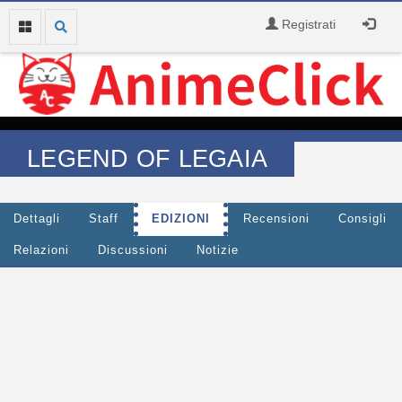
Registrati
LEGEND OF LEGAIA
Dettagli
Staff
EDIZIONI
Recensioni
Consigli
Relazioni
Discussioni
Notizie