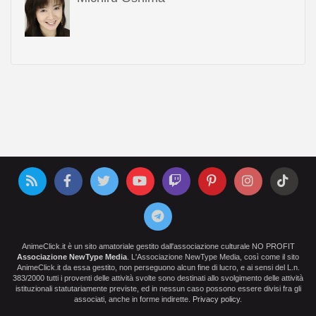
AnimeClick.it è un sito amatoriale gestito dall'associazione culturale NO PROFIT
Associazione NewType Media
. L'Associazione NewType Media, così come il sito
AnimeClick.it da essa gestito, non perseguono alcun fine di lucro, e ai sensi del L.n.
383/2000 tutti i proventi delle attività svolte sono destinati allo svolgimento delle attività
istituzionali statutariamente previste, ed in nessun caso possono essere divisi fra gli
associati, anche in forme indirette.
Privacy policy
.